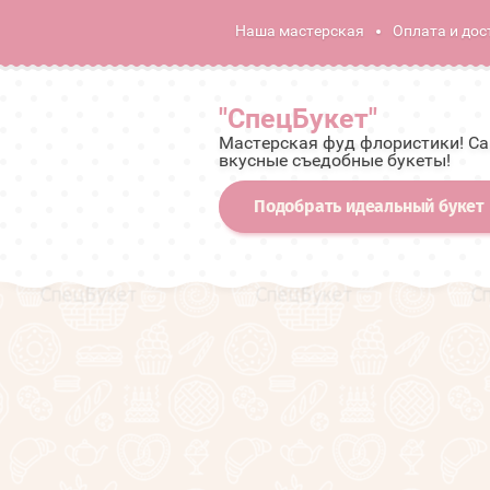
Наша мастерская
Оплата и дос
"СпецБукет"
Мастерская фуд флористики! С
вкусные съедобные букеты!
Подобрать идеальный букет
Расширенный поиск
Мужские премиальные
подарочные корзины