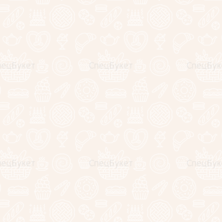
Комментарий:
*
Оценка:
Я выражаю
согласие на передачу и обработку
персональных данных
в соответствии с
политикой
конфиденциальности
*
теги:
23 февраля
,
букет для мужчины
,
букет из
колбасы
,
колбасный букет
Назад