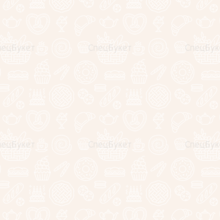
Состав:
- Чипсы
- Арахис в глазури (паприка)
- Арахис в глазури (васаби)
- Крендельки
- Копченые колбаски "Пиколини"
- Копченые колбаски "Пивчики"
- Копченый сыр "Скаморция" шарики
- Кальмары
Композиции упаковываются в целлофан и доставляются в
крафтовой коробке с ручками.
Внутри вы найдете коллекционный магнитик =)
А еще мы бесплатно подпишем открыточку!
При регистрации и заказе Вам будет начислен CashBack в
виде бонусов, которыми вы сможете оплатить следующие
покупки.