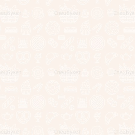
4990
руб.
3790
руб.
−
+
Предзаказ
Купить в один клик
Описание
Отзывы
На фото представлен безалкогольный напиток
St.
Peter's, "Without" Gold Non Alcoholic
Чрезмерное употребление алкоголя вредит вашему
здоровью!
Заказать подарок для мужчин на 23 февраля Вы
можете с доставкой на дом.
Размер:
Ширина - 19.5 см.
Глубина - 7 см.