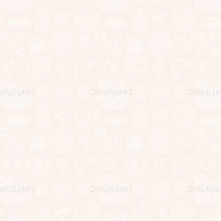
Высота - 29 см.
Мы открыты для экспериментов и готовы
видоизменить данную композицию по вашим
пожеланиям, а так же воплотить в жизнь любую Вашу
идею, учитывая бюджет и интересы!
Для корпоративных клиентов действуют
специальные условия и скидки.
За подробностями обращайтесь по любому из
контактов:
+7(925)295-10-33
+7(499)350-25-20
zakaz@specbuket.com
Заполните обязательные поля
*
.
Имя:
*
E-mail: