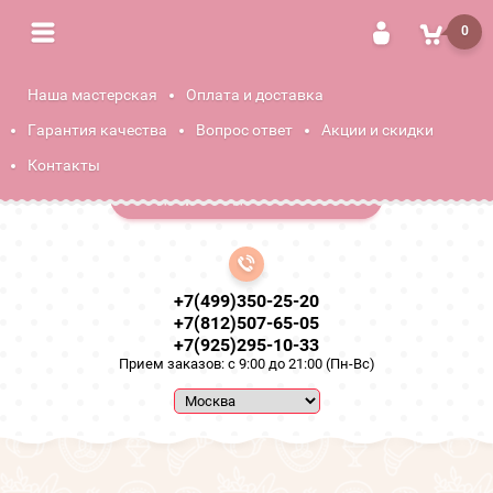
0
Наша мастерская
Оплата и доставка
"СпецБукет"
Гарантия качества
Вопрос ответ
Акции и скидки
Мастерская фуд флористики! Самые вкусные
съедобные букеты!
Контакты
Подобрать идеальный букет
+7(499)350-25-20
+7(812)507-65-05
+7(925)295-10-33
Прием заказов: с 9:00 до 21:00 (Пн-Вс)