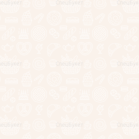
Категории
Подарок конверт с колбасками и
снеками "Гусарский"
NEW