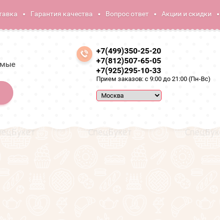
тавка
Гарантия качества
Вопрос ответ
Акции и скидки
+7(499)350-25-20
+7(812)507-65-05
амые
+7(925)295-10-33
Прием заказов: с 9:00 до 21:00 (Пн-Вс)
Мужские премиальные подарочные корзины
VIP композиция
VIP композиция с сырами, икрой, дичью "
NEW