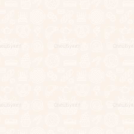
Сырный ящик "Мон Блан"
4890
руб.
−
+