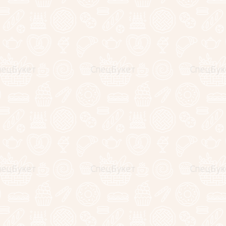
−
+
NEW
Сырный гурмэ бокс № 7
6690
руб.
6290
руб.
−
+
NEW