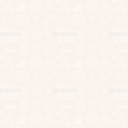
NEW
Сырный гурмэ бокс № 2
7690
руб.
−
+