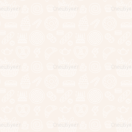
Букет из сыра "Чиабатта"
4390
руб.
−
+
Сырный букет "Сырный Блюз"
3990
руб.