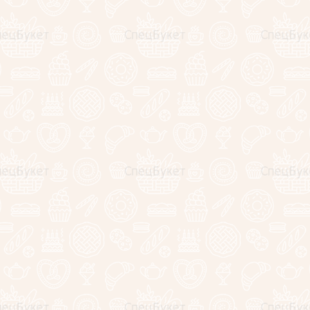
А так же мы проводим мастер-классы, где делимся
секретами фуд флористики, даем платные и бесплатные
уроки, немного юморим. Присоединяйтесь!