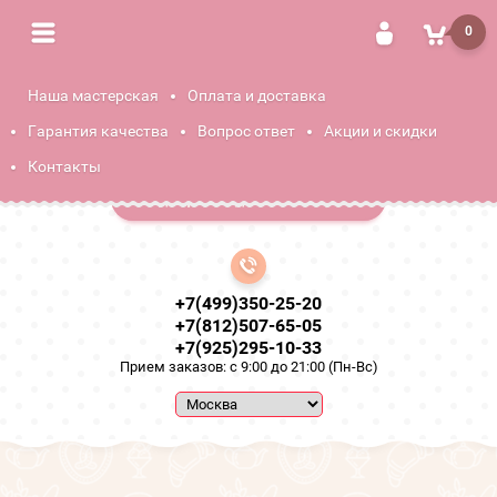
0
Наша мастерская
Оплата и доставка
"СпецБукет"
Гарантия качества
Вопрос ответ
Акции и скидки
Мастерская фуд флористики! Самые вкусные
съедобные букеты!
Контакты
Подобрать идеальный букет
+7(499)350-25-20
+7(812)507-65-05
+7(925)295-10-33
Прием заказов: с 9:00 до 21:00 (Пн-Вс)