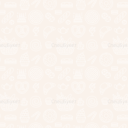
Мы держим руку на пульсе современной фуд флористики
и готовы радовать наших клиентов новинками и
демократичными ценами. Прекрасно понимаем тенденции
и процессы этой специфической ниши, но наш опыт
всегда ведет нас в правильном направлении!