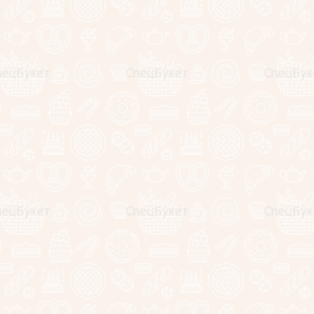
За 5 лет мы создали более 14000 композиций.
Все свои работы и отзывы довольных клиентов мы с
радостью выкладываем в наш
Инстаграм
,
ВК
.