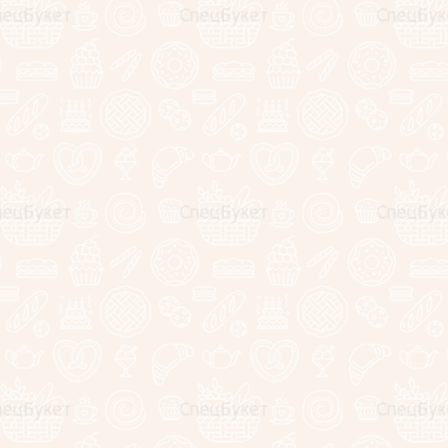
Категории
Давайте знакомиться!
Наша мастерская фуд флористики "СпецБукет" занимается
созданием вкусных и съедобных букетов для
мужчин
,
женщин
и
детей
уже более 5 лет.
В команду "СпецБукет" входят:
флористы с опытом работы более 10 лет
курьеры
аккаунт менеджер
маркетолог
Благодаря этой связке профессионалов, Вы можете
выбрать и купить самые свежие, оригинальные,
интересные и запоминающиеся букеты из сладостей,
фруктов, ягод, овощей, колбасы, сыра и раков!