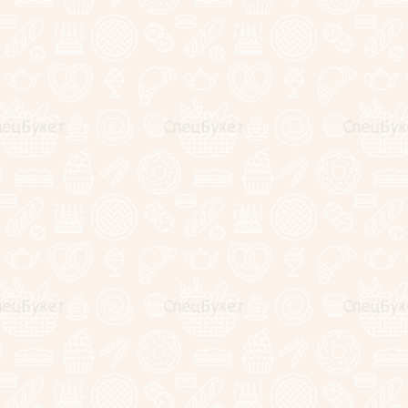
Приятных покупок! Дарите подарки, ведь эмоции бесценны!
С уважением, команда "СпецБукет"
Полезные статьи о выборе букета и мастерклассы