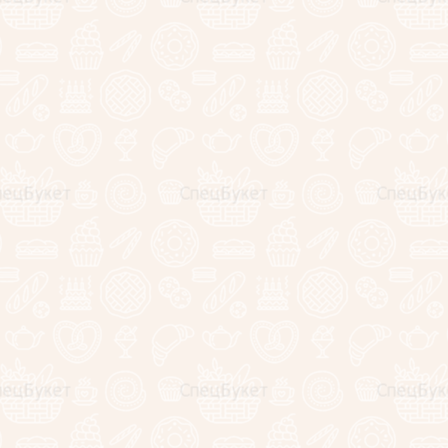
Почему стоит заказать съедобный букет именно у нас?
Огромный профессиональный опыт позволяет нам
создавать интересные и креативные букеты;
Постоянное повышение квалификации отражается
на качестве конечного продукта;
У нас представлено несколько сотен съедобных
композиций на любой вкус;
Относимся с пониманием к каждому пожеланию
клиента;
Наши
акции и спецпредложения
помогут Вам
выбрать именно то, что нужно;
Гибкая ценовая политика. Найдете дешевле, сделаем
в ту же цену!
Получить консультацию и сделать заказ Вы можете
позвонив по телефону
+7(925)295-10-33
, написав на почту
zakaz@specbuket.com или выбрав товары в
нашем
каталоге
.