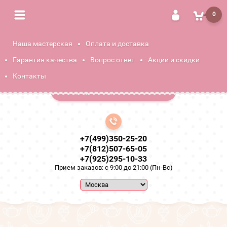
0
Наша мастерская
Оплата и доставка
"СпецБукет"
Гарантия качества
Вопрос ответ
Акции и скидки
Мастерская фуд флористики! Самые вкусные
съедобные букеты!
Контакты
Подобрать идеальный букет
+7(499)350-25-20
+7(812)507-65-05
+7(925)295-10-33
Прием заказов: с 9:00 до 21:00 (Пн-Вс)