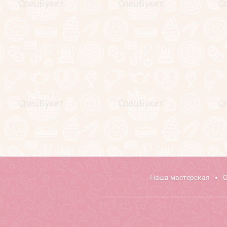
Секреты фуд-флориста
(статьи)
Обучение фуд-флористике
Напишите нам
Карта сайта
Поиск по сайту
Наша мастерская
О