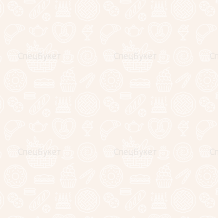
Букеты для
Для Женщин
Для Мужчин
Для Детей
На праздник
Съедобные картины
Букеты из цветов
Подарки для
любимых!