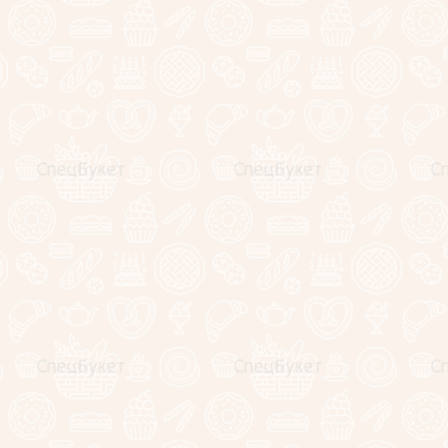
Женские премиальные
подарочные корзины
Букеты из сухофруктов
Клубника в шоколаде
(коробочки)
Съедобные букеты
Корпоративные подарки
Подарочные корзины и
наборы
WOW-композиции
Композиции