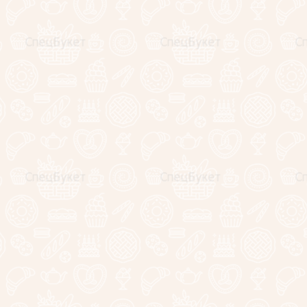
Незабываемые
эмоции!
Выбирай и
заказывай!
Корпоративным клиентам
Клиенты и отзывы