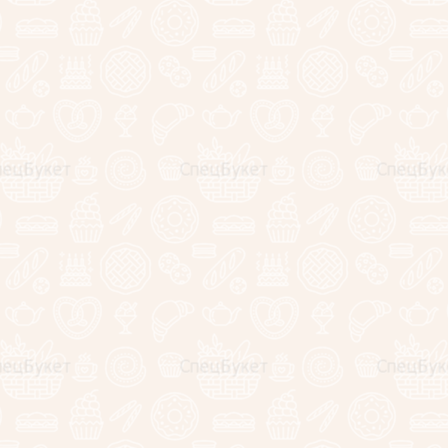
NEW
NEW
Сладкий конверт "Фиалка"
Букет сладкий "Сладкая
нежность"
4290
руб.
3990
2590
руб.
руб.
−
+
−
+