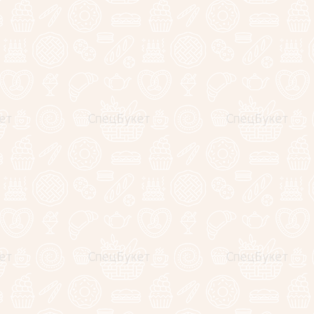
NEW
Букет сладкий "Шармель"
2790
руб.
2390
руб.
−
+