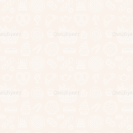
NEW
Букет из клубники в
шоколаде "Искушение"
6990
руб.
−
+
1
2