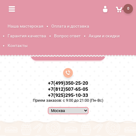
0
Наша мастерская
Оплата и доставка
"СпецБукет"
Гарантия качества
Вопрос ответ
Акции и скидки
Мастерская фуд флористики! Самые вкусные
съедобные букеты!
Контакты
Подобрать идеальный букет
+7(499)350-25-20
+7(812)507-65-05
+7(925)295-10-33
Прием заказов: с 9:00 до 21:00 (Пн-Вс)