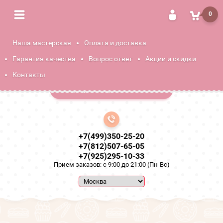
0
Наша мастерская
Оплата и доставка
"СпецБукет"
Гарантия качества
Вопрос ответ
Акции и скидки
Мастерская фуд флористики! Самые вкусные
съедобные букеты!
Контакты
Подобрать идеальный букет
+7(499)350-25-20
+7(812)507-65-05
+7(925)295-10-33
Прием заказов: с 9:00 до 21:00 (Пн-Вс)