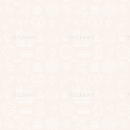
Букеты для
На праздник
Съедобные картины
Букеты из цветов
Шикарные современные
композиции из живых
цветов
Букеты из тюльпанов
Букеты из роз
Подарки для
любимых!