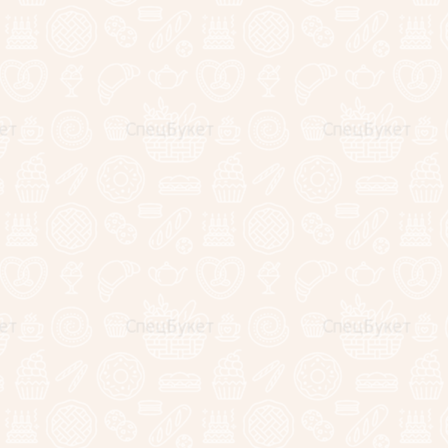
та, цвет, оформление),
с радостью поможем Вам в
ли шляпной коробке.