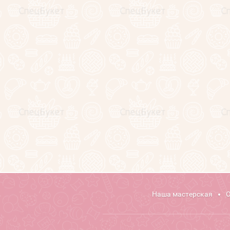
Клиенты и отзывы
Секреты фуд-флориста
(статьи)
Обучение фуд-флористике
Напишите нам
Карта сайта
Поиск по сайту
Наша мастерская
О