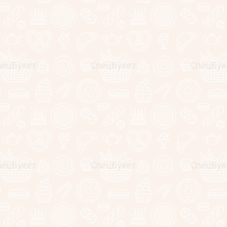
Если Вас интересует другой состав букета (количество, высо
пожалуйста обращайтесь к менеджерам specbuket.com. Мы 
выборе букета и оформлении заказа.
Так же данная композиция может быть собрана в корзине и
За подробностями обращайтесь по любому из контактов:
+7(925)295-10-33
+7(499)350-25-20
zakaz@specbuket.com
Оставьте отзыв
Заполните обязательные поля
*
.
Имя:
*
E-mail:
Комментарий:
*