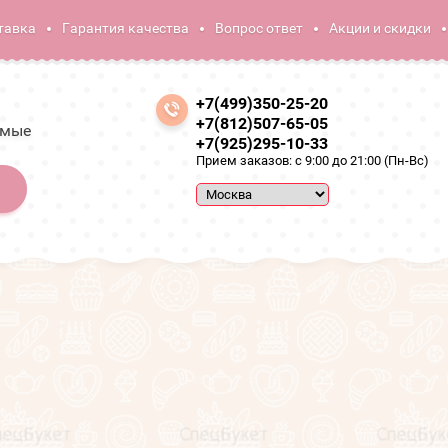
тавка
Гарантия качества
Вопрос ответ
Акции и скидки
+7(499)350-25-20
+7(812)507-65-05
амые
+7(925)295-10-33
Прием заказов: с 9:00 до 21:00 (Пн-Вс)
Букеты из цветов
Букеты из роз
Букет из 51 белой розы "Ва
Букет из 51 белой розы "Вайт Охара" (70 см