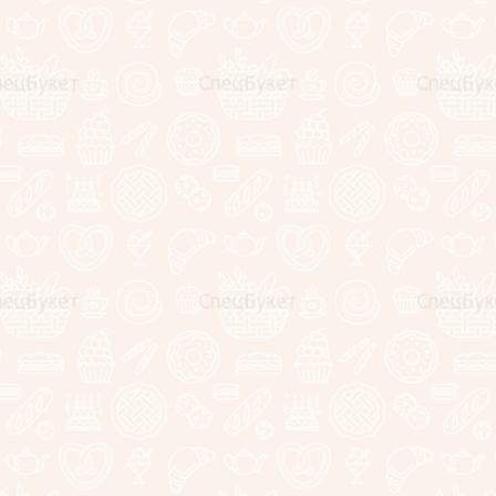
Оценка:
Я выражаю
согласие на передачу и обработку персональных данн
конфиденциальности
*
теги:
букет из 51 розы
Назад