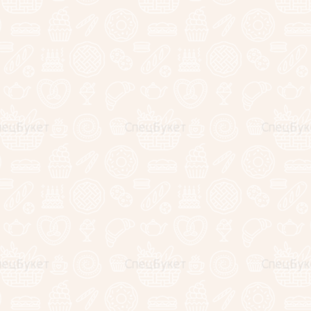
9990
руб.
−
Описание
Отзывы
Состав:
51 роза