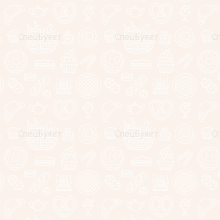
Незабываемые
эмоции!
Выбирай и
заказывай!
Корпоративным клиентам