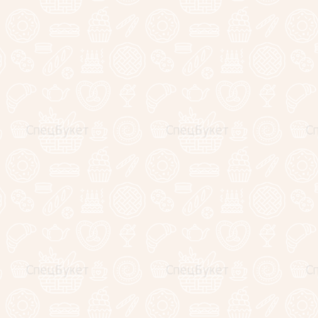
Женские премиальные
подарочные корзины
Букеты из сухофруктов
Клубника в шоколаде
(коробочки)
Съедобные букеты
Корпоративные подарки
Подарочные корзины и
наборы
WOW-композиции
Композиции