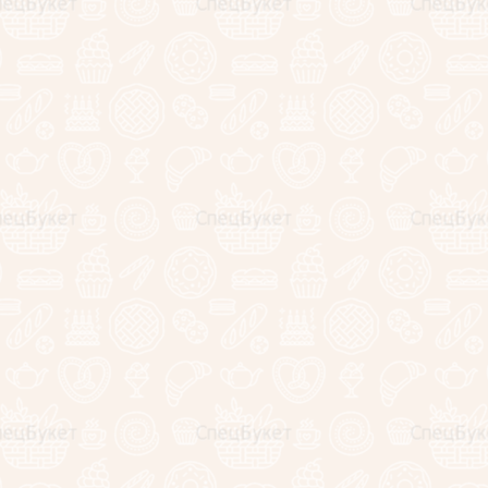
Состав:
- Клубник
- Клубник
- Зефир
- Маршмел
- Мармела
- Гранат
- Виноград
- Груши
- Лимон
- Мандари
- Слива
- Яблоко
- Роза
- Альстро
- Зелень
Диаметр 3
Композици
доставляю
ручками.
Внутри вы
=)