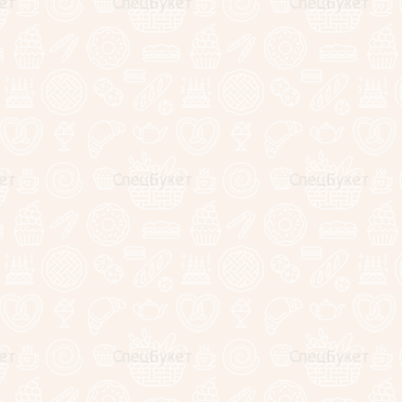
а в шоколаде
а свежая
лоу (Испания)
д (Испания)
н
мерия
0 см.
и упаковываются в целлофан и
тся в крафтовой коробке с
 найдете коллекционный магнитик