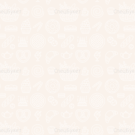
Оценка:
Я выражаю
согласие на передачу и обработку персональных данн
конфиденциальности
*
теги:
корзина из фруктов
,
сладкий букет
Назад