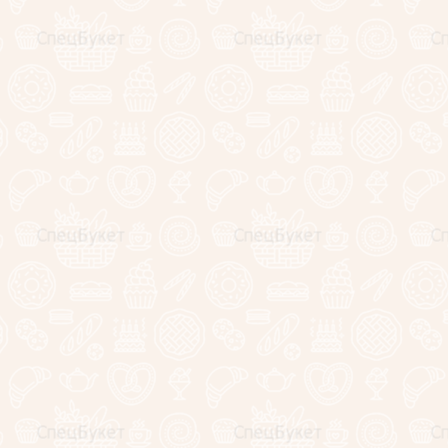
Незабываемые
эмоции!
Выбирай и
заказывай!
Корпоративным клиентам