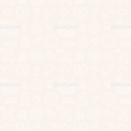
Заказать съедобный букет из фруктов и ягод Вы можете в н
S - 21 - 23 см;
M - 26 -28 см;
L - 29 - 32 см; (на фото)
XL - 38 - 40 см;
Так же данная композиция может быть собрана в корзине и
За подробностями обращайтесь по любому из контактов:
+7(925)295-10-33
+7(499)350-25-20
zakaz@specbuket.com
Оставьте отзыв
Заполните обязательные поля
*
.
Имя:
*
E-mail:
Комментарий:
*