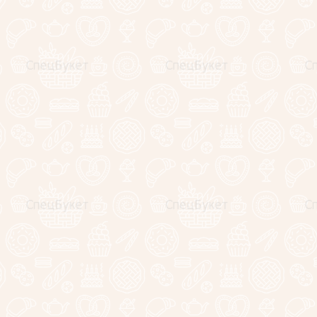
Букеты на Новый Год
Букеты на 14 февраля
Букеты на 23 февраля
Букеты на 8 марта
Букеты на выпускной
Съедобные картины
Букеты из цветов
Подарки для
любимых!