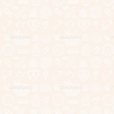
Букеты для
На праздник
На юбилей
На день рождения
женщинам
На день рождения
мужчинам
Букеты на 1 сентября
Букеты на День учителя
Букеты на День
воспитателя
Букеты на День матери