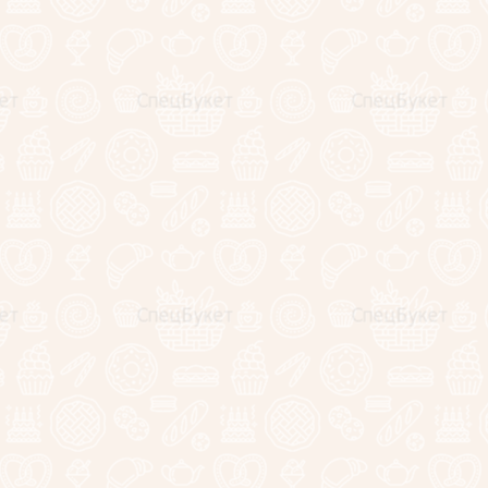
ескольких размерах:
ли шляпной коробке.