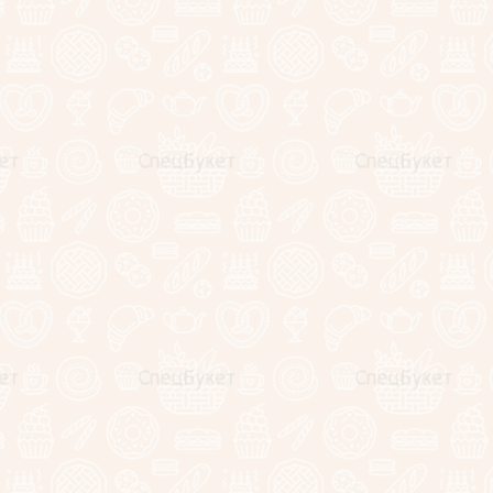
бесплатно подпишем открыточку!
трации и заказе Вам будет
CashBack в виде бонусов,
вы сможете оплатить следующие
+
В корзину
Купить в один клик
т незначительно изменяться (в
 гамма композиции останутся