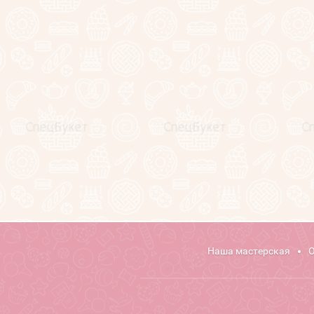
Клиенты и отзывы
Секреты фуд-флориста
(статьи)
Обучение фуд-флористике
Напишите нам
Карта сайта
Поиск по сайту
Наша мастерская
О