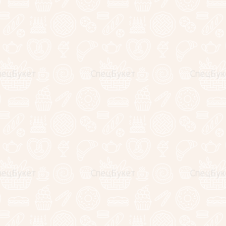
А еще мы 
При регис
начислен 
которыми 
покупки.
7490
руб.
−
Описание
Отзывы
Обратите внимание
, что ингредиенты в составе букета могу
связи с сезонностью и поставками), но общая стилистика и
неизменными!