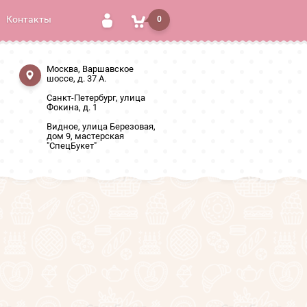
Контакты
0
Москва, Варшавское
шоссе, д. 37 А.
Санкт-Петербург, улица
Фокина, д. 1
Видное, улица Березовая,
дом 9, мастерская
"СпецБукет"
и сладостями "Лед и Пламя"
Пламя"