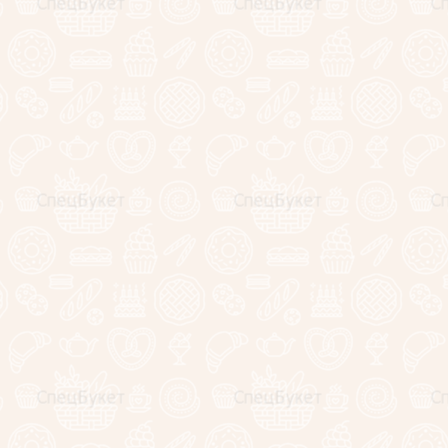
Женские премиальные
подарочные корзины
Букеты из сухофруктов
Клубника в шоколаде
(коробочки)
Съедобные букеты
Корпоративные подарки
Подарочные корзины и
наборы
WOW-композиции
Композиции