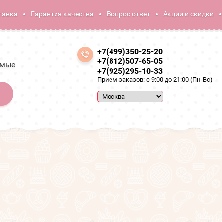
тавка
Гарантия качества
Вопрос ответ
Акции и скидки
+7(499)350-25-20
+7(812)507-65-05
амые
+7(925)295-10-33
Прием заказов: с 9:00 до 21:00 (Пн-Вс)
Съедобные букеты
Букеты из фруктов
Корзина с фруктами 
Корзина с фруктами и сладостями "Лед и 
NEW