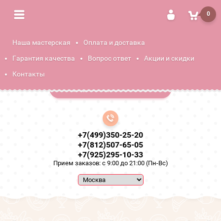
0
Наша мастерская
Оплата и доставка
"СпецБукет"
Гарантия качества
Вопрос ответ
Акции и скидки
Мастерская фуд флористики! Самые вкусные
съедобные букеты!
Контакты
Подобрать идеальный букет
+7(499)350-25-20
+7(812)507-65-05
+7(925)295-10-33
Прием заказов: с 9:00 до 21:00 (Пн-Вс)