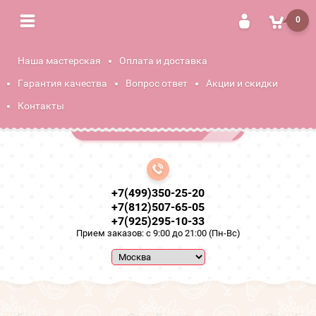
0
Наша мастерская
Оплата и доставка
"СпецБукет"
Гарантия качества
Вопрос ответ
Акции и скидки
Мастерская фуд флористики! Самые вкусные
съедобные букеты!
Контакты
Подобрать идеальный букет
+7(499)350-25-20
+7(812)507-65-05
+7(925)295-10-33
Прием заказов: с 9:00 до 21:00 (Пн-Вс)