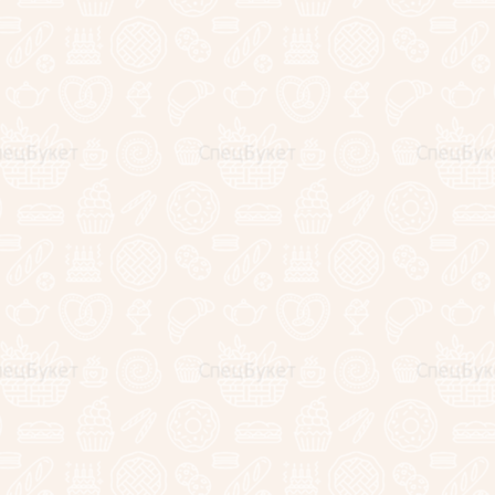
Подарочная кружка с ягодами и цветами
"Маргаритка"
2890
руб.
2590
руб.
−
+
NEW