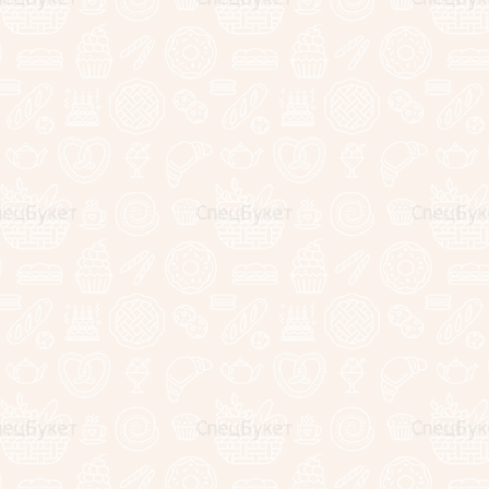
Подарочный набор для девушки сладкий
"Чайный"
1990
руб.
1690
руб.
−
+
NEW