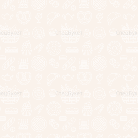
NEW
Подарочный набор для девушки с чаем и
сладостями "Радость"
1890
руб.
−
+
NEW