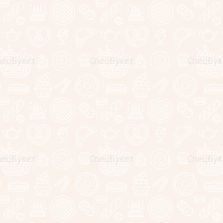
NEW
Подарочный набор для девушки с сыром и
медом "Медовый"
2390
руб.
1890
руб.
−
+
NEW