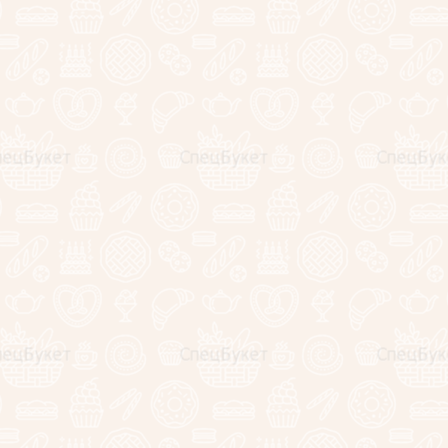
"Пинки"
4290
руб.
3890
руб.
−
+
NEW
Праздничная корзина с цветами, ягодами
"8 марта"
16990
руб.