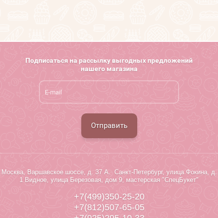
Поиск по сайту
Подписаться на рассылку выгодных предложений
нашего магазина
Отправить
Москва, Варшавское шоссе, д. 37 А. Санкт-Петербург, улица Фокина, д.
1 Видное, улица Березовая, дом 9, мастерская "СпецБукет"
+7(499)350-25-20
+7(812)507-65-05