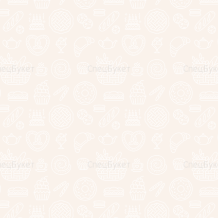
Подарочный набор средний для девушки с
деликатесами "Девичник"
5690
руб.
4990
руб.
−
+
NEW
Подарочный набор для девушки с
паштетом и крекерами "Фуагра"