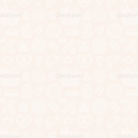
NEW
Праздничная корзина с цветами,
фруктами, клубникой в шоколаде
"Мускари"
7990
руб.
−
+
NEW