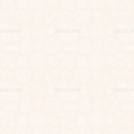
−
+
NEW
Букет из клубники в шоколаде "Жозефина"
9990
руб.
−
+