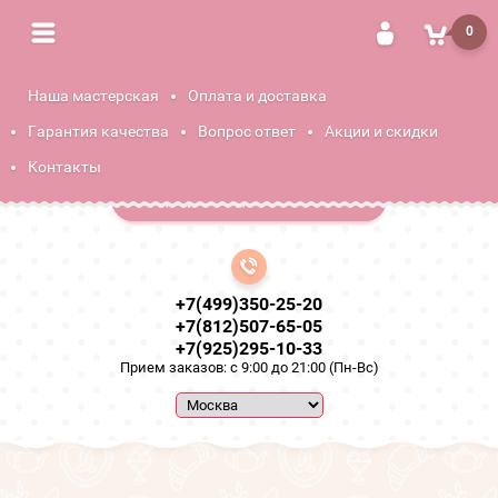
0
Наша мастерская
Оплата и доставка
"СпецБукет"
Гарантия качества
Вопрос ответ
Акции и скидки
Мастерская фуд флористики! Самые вкусные
съедобные букеты!
Контакты
Подобрать идеальный букет
+7(499)350-25-20
+7(812)507-65-05
+7(925)295-10-33
Прием заказов: с 9:00 до 21:00 (Пн-Вс)