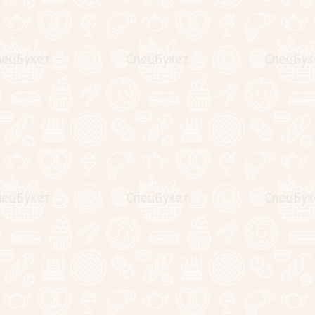
Подарок на 8 марта корзиночка "Аромат
весны"
3590
руб.
2890
руб.
−
+
Подарки для любимых!