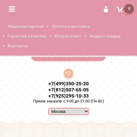
0
Наша мастерская
Оплата и доставка
"СпецБукет"
Гарантия качества
Вопрос ответ
Акции и скидки
Мастерская фуд флористики! Самые вкусные
съедобные букеты!
Контакты
Подобрать идеальный букет
+7(499)350-25-20
+7(812)507-65-05
+7(925)295-10-33
Прием заказов: с 9:00 до 21:00 (Пн-Вс)