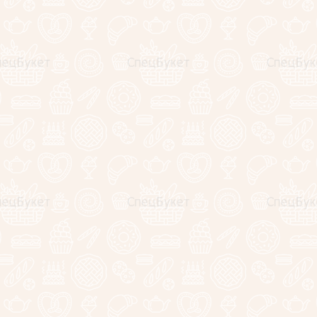
Артикул:
нет
Артикул:
нет
8990
6590
руб.
руб.
Букет из 51 белой розы "Вайт Охара"
Букет из 101 желитой
(70 см.)
Лайф" (40 см.)
Артикул:
нет
Артикул:
нет
9990
7990
руб.
руб.