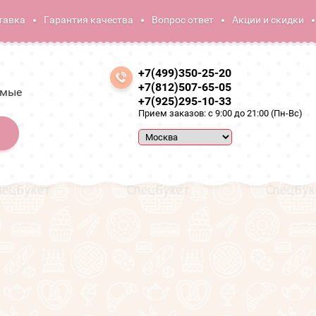
тавка
Гарантия качества
Вопрос ответ
Акции и скидки
+7(499)350-25-20
+7(812)507-65-05
амые
+7(925)295-10-33
Прием заказов: с 9:00 до 21:00 (Пн-Вс)
Букеты из цветов
Букеты из тюльпанов
Букет из 15 белых
Букет из 15 белых тюльпанов
SALE