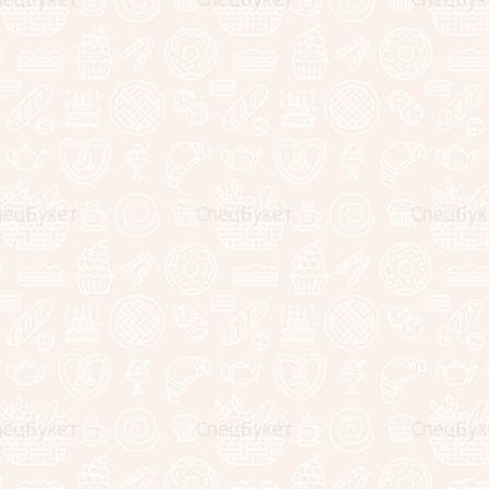
SALE
SALE
Букет из 25 белых тюльпанов
Букет из 51 белого т
Артикул:
нет
Артикул:
нет
6990
9990
руб.
руб.