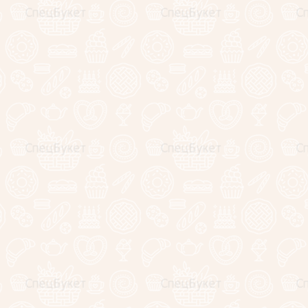
Женские премиальные
подарочные корзины
Букеты из сухофруктов
Клубника в шоколаде
(коробочки)
Съедобные букеты
Корпоративные подарки
Подарочные корзины и
наборы
WOW-композиции
Композиции