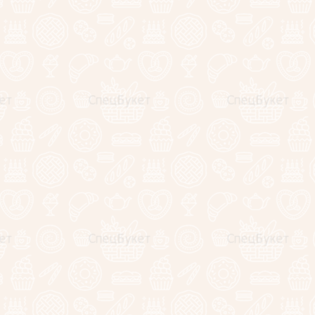
икс Нежность"
 "Вайт Эквадор"