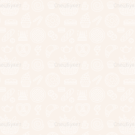
3490
руб.
−