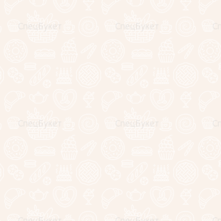
Клиенты и отзывы
Секреты фуд-флориста
(статьи)
Обучение фуд-флористике
Напишите нам
Карта сайта
Поиск по сайту