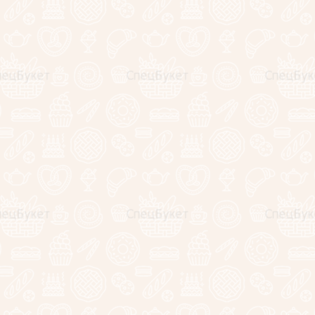
Цена за 1 шт
.
1-50 шт. 82 рублей.
51-100 шт. 80 рублей.
101-150 шт. 77 рублей.
151+ шт. 75 рубля.
Если Вас интересует другой состав букета (количество, высо
пожалуйста обращайтесь к менеджерам specbuket.com. Мы 
выборе букета и оформлении заказа.
Так же данная композиция может быть собрана в корзине и
За подробностями обращайтесь по любому из контактов:
+7(925)295-10-33
+7(499)350-25-20
zakaz@specbuket.com
Оставьте отзыв
Заполните обязательные поля
*
.
Имя:
*
E-mail: