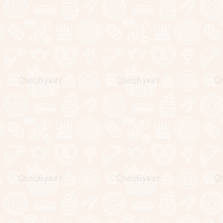
Букеты для
На праздник
Съедобные картины
Букеты из цветов
Шикарные современные
композиции из живых
цветов
Букеты из тюльпанов
Букеты из роз
Подарки для
любимых!