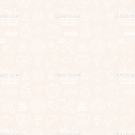
Комментарий:
*
Оценка:
Я выражаю
согласие на передачу и обработку персональных данн
конфиденциальности
*
теги:
букет из 15 тюльпанов
Назад
Рекомендуемые