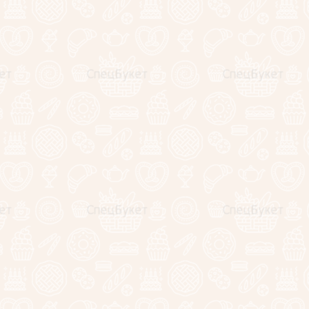
та, цвет, оформление),
с радостью поможем Вам в
ли шляпной коробке.