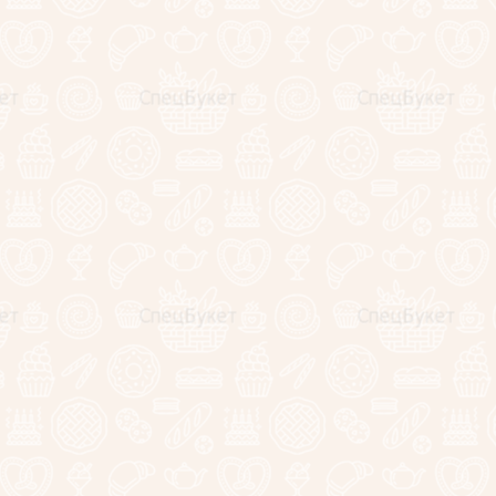
 розы "Еллоу