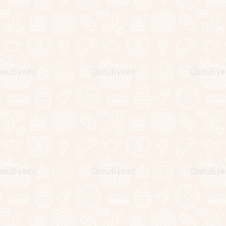
Букет из 101 красной розы "Рэд
Букет из 101 розы "М
Наоми" (70 см.)
(40 см.)
Артикул:
нет
Артикул:
нет
13990
8990
руб.
руб.
Букет из 101 красной розы "Рэд Лайф"
Букет из 25 белых роз
(40 см.)
(70 см.)