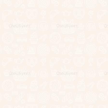
Незабываемые
эмоции!
Выбирай и
заказывай!
Корпоративным клиентам