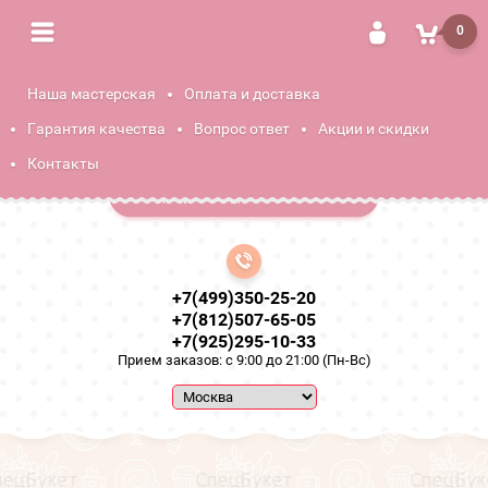
0
Наша мастерская
Оплата и доставка
"СпецБукет"
Гарантия качества
Вопрос ответ
Акции и скидки
Мастерская фуд флористики! Самые вкусные
съедобные букеты!
Контакты
Подобрать идеальный букет
+7(499)350-25-20
+7(812)507-65-05
+7(925)295-10-33
Прием заказов: с 9:00 до 21:00 (Пн-Вс)